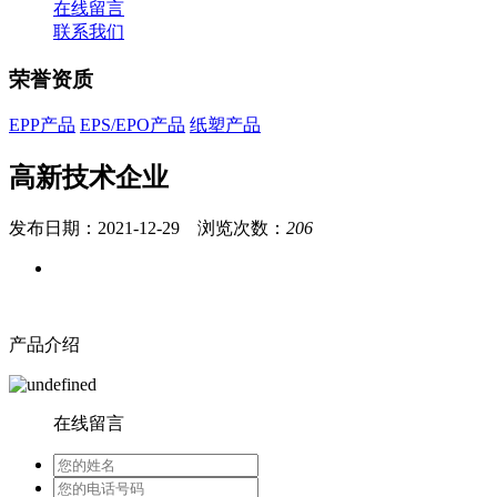
在线留言
联系我们
荣誉资质
EPP产品
EPS/EPO产品
纸塑产品
高新技术企业
发布日期：2021-12-29 浏览次数：
206
产品介绍
在线留言