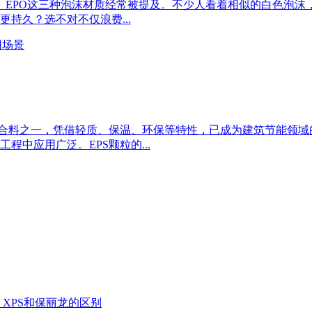
S、EPO这三种泡沫材质经常被提及。不少人看着相似的白色泡
持久？选不对不仅浪费...
掺合料之一，凭借轻质、保温、环保等特性，已成为建筑节能领
中应用广泛。EPS颗粒的...
、XPS和保丽龙的区别