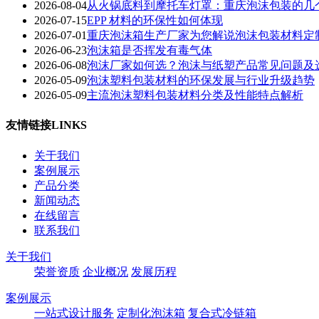
2026-08-04
从火锅底料到摩托车灯罩：重庆泡沫包装的几
2026-07-15
EPP 材料的环保性如何体现
2026-07-01
重庆泡沫箱生产厂家为您解说泡沫包装材料定
2026-06-23
泡沫箱是否挥发有毒气体
2026-06-08
泡沫厂家如何选？泡沫与纸塑产品常见问题及
2026-05-09
泡沫塑料包装材料的环保发展与行业升级趋势
2026-05-09
主流泡沫塑料包装材料分类及性能特点解析
友情链接
LINKS
关于我们
案例展示
产品分类
新闻动态
在线留言
联系我们
关于我们
荣誉资质
企业概况
发展历程
案例展示
一站式设计服务
定制化泡沫箱
复合式冷链箱