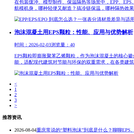
在包装缓冲、模型制作、保温隔热等场景中，EPP、EP
航模机身，哪种轻便又耐造？搞冷链保温，哪种隔热效果更
泡沫混凝土用EPS颗粒：性能、应用与优势解析
时间：2026-02-03
浏览量：40
EPS颗粒即膨胀聚苯乙烯颗粒，作为泡沫混凝土的核心
能，适配现代建筑对节能与环保的双重需求，在各类建筑工程
<
1
2
3
>
推荐资讯
2026-08-04
重庆常说的“塑料泡沫”到底是什么？聊聊EPS