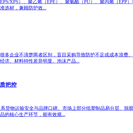
PS/XPS）、聚乙烯（EPE）、聚氨酯（PU）、聚丙烯（EP
选材，兼顾防护效...
很多企业不清楚两者区别，盲目采购导致防护不足或成本浪费。
济。材料特性差异明显。泡沫产品...
质把控
接关系货物运输安全与品牌口碑。市场上部分纸塑制品易分层、脱
的核心生产环节，能有效规...